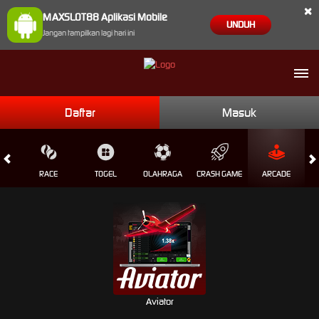
×
MAXSLOT88 Aplikasi Mobile
UNDUH
Jangan tampilkan lagi hari ini
Daftar
Masuk
SINO
RACE
TOGEL
OLAHRAGA
CRASH GAME
ARCADE
Aviator