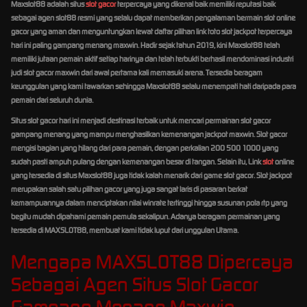
Maxslot88 adalah situs
slot gacor
terpercaya yang dikenal baik memiliki reputasi baik
sebagai agen slot88 resmi yang selalu dapat memberikan pengalaman bermain slot online
gacor yang aman dan menguntungkan lewat daftar pilihan link toto slot jackpot terpercaya
hari ini paling gampang menang maxwin. Hadir sejak tahun 2019, kini Maxslot88 telah
memiliki jutaan pemain aktif setiap harinya dan telah terbukti berhasil mendominasi industri
judi slot gacor maxwin dari awal pertama kali memasuki arena. Tersedia beragam
keunggulan yang kami tawarkan sehingga Maxslot88 selalu menempati hati daripada para
pemain dari seluruh dunia.
Situs slot gacor hari ini menjadi destinasi terbaik untuk mencari permainan slot gacor
gampang menang yang mampu menghasilkan kemenangan jackpot maxwin. Slot gacor
mengisi bagian yang hilang dari para pemain, dengan perkalian 200 500 1000 yang
sudah pasti ampuh pulang dengan kemenangan besar di tangan. Selain itu, Link
slot
online
yang tersedia di situs Maxslot88 juga tidak kalah menarik dari game slot gacor. Slot jackpot
merupakan salah satu pilihan gacor yang juga sangat laris di pasaran berkat
kemampuannya dalam menciptakan nilai winrate tertinggi hingga susunan pola rtp yang
begitu mudah dipahami pemain pemula sekalipun. Adanya beragam permainan yang
tersedia di MAXSLOT88, membuat kami tidak luput dari unggulan Utama.
Mengapa MAXSLOT88 Dipercaya
Sebagai Agen Situs Slot Gacor
Gampang Menang Maxwin