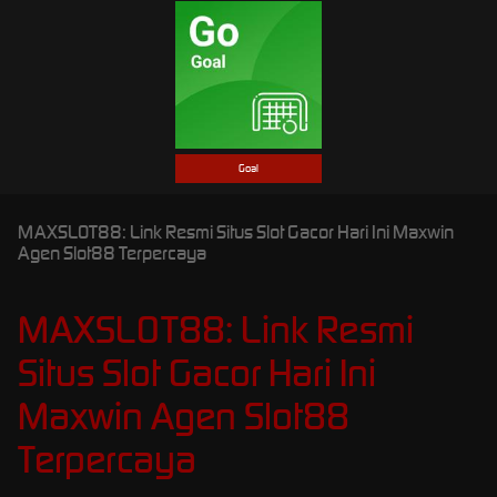
Goal
MAXSLOT88: Link Resmi Situs Slot Gacor Hari Ini Maxwin
Agen Slot88 Terpercaya
MAXSLOT88: Link Resmi
Situs Slot Gacor Hari Ini
Maxwin Agen Slot88
Terpercaya