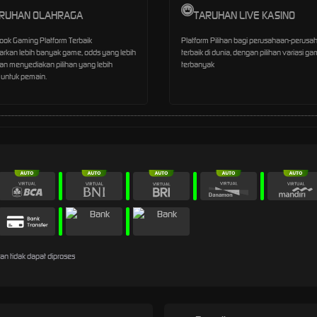
RUHAN OLAHRAGA
TARUHAN LIVE KASINO
ook Gaming Platform Terbaik
Platform Pilihan bagi perusahaan-perusa
kan lebih banyak game, odds yang lebih
terbaik di dunia, dengan pilihan variasi g
 dan menyediakan pilihan yang lebih
terbanyak
untuk pemain.
an tidak dapat diproses