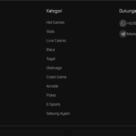
Kategori
Dukung
Hot Games
+62
Slots
Maxsl
Live Casino
Race
Togel
Olahraga
Crash Game
Arcade
Poker
E-Sports
Sabung Ayam