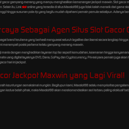
inan slot gacor gampang menang yang mampu menghasilkan kemenangan jackpot maxwin. Slot gacor m
Selain itu, Link
slot
online yang tersedia di situs Maxslot88 juga tidak kalah menarik dari game slo
ertinggi hingga susunan pola rtp yang begitu mudah dipahami pemain pemula sekalipun. Adanya 
aya Sebagai Agen Situs Slot Gaco
agai brand terutama yang berhasil menguasai seluruh legalitas dan lisensi secara lengkap hingga
ri ini menempati posisi pertama terlalu gampang menang maxwin.
ji manis dengan menghadirkan layanan top tier seperti kemudahan, keamanan hingga kenyaman
a mata uang digital layaknya OVO, Dana, GoPay dan Cryptocurrency. Privasi para pemain juga akan 
or hari ini jackpot.
acor Jackpot Maxwin yang Lagi Viral!
sa meraih keuntungan semaksimal mungkin. Begitupun kami, Maxslot88 selalu memprioritas penga
gan kedua belah pihak, maka Maxslot88 akan merekomendasikan seri terbaru paling eksklusif beb