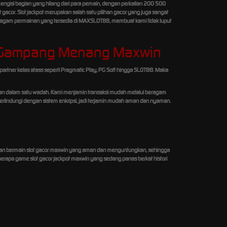
engisi bagian yang hilang dari para pemain, dengan perkalian 200 500
t gacor. Slot jackpot merupakan salah satu pilihan gacor yang juga sangat
beragam permainan yang tersedia di MAXSLOT88, membuat kami tidak luput
r Gampang Menang Maxwin
 partner kelas atass seperti Pragmatic Play, PG Soft hingga SLOT88. Maka
an dalam satu wadah. Kami menjamin transaksi mudah melalui beragam
terlindungi dengan sistem enkripsi, jadi terjamin mudah aman dan nyaman.
laman bermain slot gacor maxwin yang aman dan menguntungkan, sehingga
erapa game slot gacor jackpot maxwin yang sedang panas berkat histori