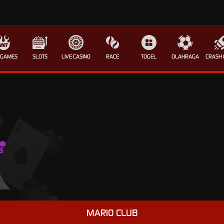
 GAMES
SLOTS
LIVE CASINO
RACE
TOGEL
OLAHRAGA
CRASH
MARIO CLUB