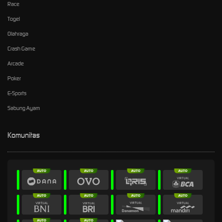
Race
Togel
Olahraga
Crash Game
Arcade
Poker
E-Sports
Sabung Ayam
Komunitas