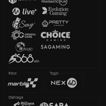
Race
Togel
Olahraga