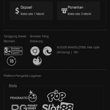
Deposit
Penarikan
Rata-rata 1 Menit
Rata-rata 3 Menit
Tanggung Jawab
Browser Yang
Bermain
Didukung
©2026 MAXSLOT88. Hak cipta
dilindungi | 18+
Platform Penyedia Layanan
Slots