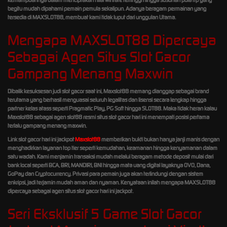
begitu mudah dipahami pemain pemula sekalipun. Adanya beragam permainan yang
tersedia di MAXSLOT88, membuat kami tidak luput dari unggulan Utama.
Mengapa MAXSLOT88 Dipercaya
Sebagai Agen Situs Slot Gacor
Gampang Menang Maxwin
Dibalik kesuksesan judi slot gacor saat ini, Maxslot88 memang dianggap sebagai brand
terutama yang berhasil menguasai seluruh legalitas dan lisensi secara lengkap hingga
partner kelas atass seperti Pragmatic Play, PG Soft hingga SLOT88. Maka tidak heran kalau
Maxslot88 sebagai agen slot88 resmi situs slot gacor hari ini menempati posisi pertama
terlalu gampang menang maxwin.
Link slot gacor hari ini jackpot
Maxslot88
memberikan bukti bukan hanya janji manis dengan
menghadirkan layanan top tier seperti kemudahan, keamanan hingga kenyamanan dalam
satu wadah. Kami menjamin transaksi mudah melalui beragam metode deposit mulai dari
bank local seperti BCA, BRI, MANDIRI, BNI hingga mata uang digital layaknya OVO, Dana,
GoPay dan Cryptocurrency. Privasi para pemain juga akan terlindungi dengan sistem
enkripsi, jadi terjamin mudah aman dan nyaman. Kenyataan inilah mengapa MAXSLOT88
dipercaya sebagai agen situs slot gacor hari ini jackpot.
Seri Eksklusif 5 Game Slot Gacor