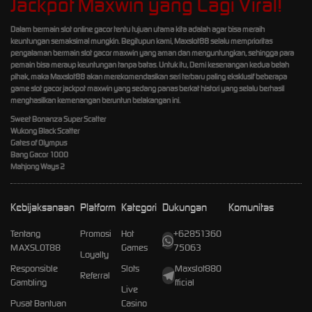
Jackpot Maxwin yang Lagi Viral!
Dalam bermain slot online gacor tentu tujuan utama kita adalah agar bisa meraih
keuntungan semaksimal mungkin. Begitupun kami, Maxslot88 selalu memprioritas
pengalaman bermain slot gacor maxwin yang aman dan menguntungkan, sehingga para
pemain bisa meraup keuntungan tanpa batas. Untuk itu, Demi kesenangan kedua belah
pihak, maka Maxslot88 akan merekomendasikan seri terbaru paling eksklusif beberapa
game slot gacor jackpot maxwin yang sedang panas berkat histori yang selalu berhasil
menghasilkan kemenangan beruntun belakangan ini.
Sweet Bonanza Super Scatter
Wukong Black Scatter
Gates of Olympus
Bang Gacor 1000
Mahjong Ways 2
Kebijaksanaan
Platform
Kategori
Dukungan
Komunitas
Tentang
Promosi
Hot
+62851360
MAXSLOT88
Games
75063
Loyalty
Responsible
Slots
Maxslot88O
Referral
Gambling
fficial
Live
Pusat Bantuan
Casino