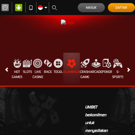
MASUK
DAFTAR
HOT
SLOTS
LIVE
RACE
TOGEL
OLAHRAGA
CRASH
ARCADE
POKER
E-
SABUN
GAMES
CASINO
GAME
SPORTS
AYAM
UMBET
berkomitmen
untuk
menyediakan