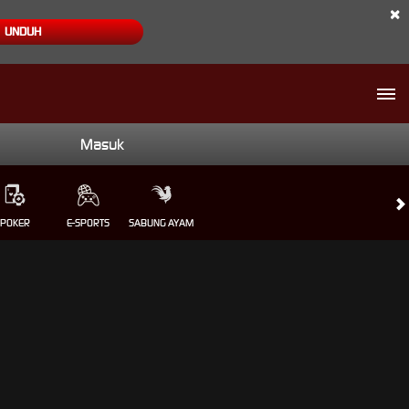
×
UNDUH
Masuk
POKER
E-SPORTS
SABUNG AYAM