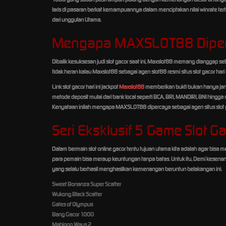
laris di pasaran berkat kemampuannya dalam menciptakan nilai winrate t
dari unggulan Utama.
Mengapa MAXSLOT88 Diperc
Dibalik kesuksesan judi slot gacor saat ini, Maxslot88 memang dianggap se
tidak heran kalau Maxslot88 sebagai agen slot88 resmi situs slot gacor ha
Link slot gacor hari ini jackpot
Maxslot88
memberikan bukti bukan hanya jan
metode deposit mulai dari bank local seperti BCA, BRI, MANDIRI, BNI hingg
Kenyataan inilah mengapa MAXSLOT88 dipercaya sebagai agen situs slot gac
Seri Eksklusif 5 Game Slot G
Dalam bermain slot online gacor tentu tujuan utama kita adalah agar bi
para pemain bisa meraup keuntungan tanpa batas. Untuk itu, Demi kesenan
yang selalu berhasil menghasilkan kemenangan beruntun belakangan ini.
Sweet Bonanza Super Scatter
Wukong Black Scatter
Gates of Olympus
Bang Gacor 1000
Mahjong Ways 2