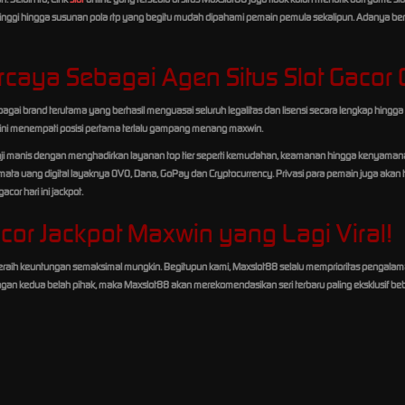
ertinggi hingga susunan pola rtp yang begitu mudah dipahami pemain pemula sekalipun. Adanya 
aya Sebagai Agen Situs Slot Gaco
bagai brand terutama yang berhasil menguasai seluruh legalitas dan lisensi secara lengkap hingga
ri ini menempati posisi pertama terlalu gampang menang maxwin.
ji manis dengan menghadirkan layanan top tier seperti kemudahan, keamanan hingga kenyaman
a mata uang digital layaknya OVO, Dana, GoPay dan Cryptocurrency. Privasi para pemain juga akan
or hari ini jackpot.
acor Jackpot Maxwin yang Lagi Viral!
sa meraih keuntungan semaksimal mungkin. Begitupun kami, Maxslot88 selalu memprioritas penga
gan kedua belah pihak, maka Maxslot88 akan merekomendasikan seri terbaru paling eksklusif beb