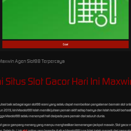
Goal
i Maxwin Agen Slot88 Terpercaya
Situs Slot Gacor Hari Ini Maxw
putasi baik sebagai agen slot88 resmi yang selalu dapat memberikan pengalaman bermain slot onli
 2019, kini Maxslot88 telah memiliki jutaan pemain aktif setiap harinya dan telah terbukti berhasil
a Maxslot88 selalu menempati hati daripada para pemain dari seluruh dunia.
inan slot gacor gampang menang yang mampu menghasilkan kemenangan jackpot maxwin. Slot gacor 
Selain itu, Link
slot
online yang tersedia di situs Maxslot88 juga tidak kalah menarik dari game sl