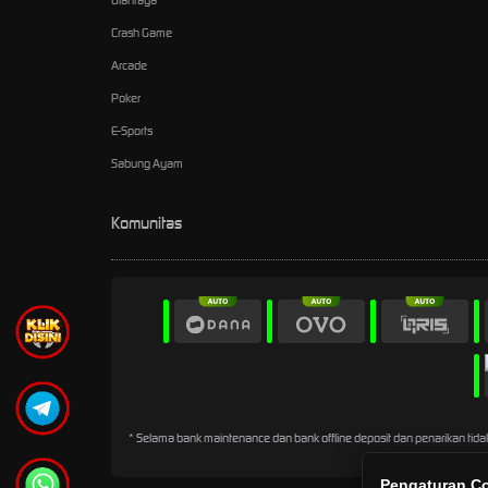
Crash Game
Arcade
Poker
E-Sports
Sabung Ayam
Komunitas
* Selama bank maintenance dan bank offline deposit dan penarikan tida
Pengaturan C