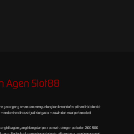
in Agen Slot88
ne gacor yang aman dan menguntungkan lewat daftar pilihan link toto slot
 mendominasi industri judi slot gacor maxwin dari awal pertama kali
mengisi bagian yang hilang dari para pemain, dengan perkalian 200 500
ot gacor. Slot jackpot merupakan salah satu pilihan gacor yang juga sangat