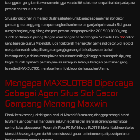
keunggulan yang kami tawarkan sehingga Maxslot88 selalu menempati hati daripada para
pemain dari seluruh dunia.
Situs slot gacor hari ini menjadi destinasi terbaik untuk mencari permainan slot gacor
gampang menang yang mampu menghasilkan kemenangan jackpot maxwin. Slot gacor
mengisi bagian yang hilang dari para pemain, dengan perkalian 200 500 1000 yang
sudah pasti ampuh pulang dengan kemenangan besar di tangan. Selain itu, Link
slot
online
yang tersedia di situs Maxslot88 juga tidak kalah menarik dari game slot gacor. Slot jackpot
merupakan salah satu pilihan gacor yang juga sangat laris di pasaran berkat
kemampuannya dalam menciptakan nilai winrate tertinggi hingga susunan pola rtp yang
begitu mudah dipahami pemain pemula sekalipun. Adanya beragam permainan yang
tersedia di MAXSLOT88, membuat kami tidak luput dari unggulan Utama.
Mengapa MAXSLOT88 Dipercaya
Sebagai Agen Situs Slot Gacor
Gampang Menang Maxwin
Dibalik kesuksesan judi slot gacor saat ini, Maxslot88 memang dianggap sebagai brand
terutama yang berhasil menguasai seluruh legalitas dan lisensi secara lengkap hingga
partner kelas atass seperti Pragmatic Play, PG Soft hingga SLOT88. Maka tidak heran kalau
Maxslot88 sebagai agen slot88 resmi situs slot gacor hari ini menempati posisi pertama