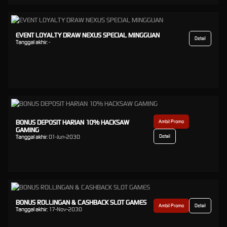
EVENT LOYALTY DRAW NEXUS SPECIAL MINGGUAN
Detail
Tanggal akhir:
-
BONUS DEPOSIT HARIAN 10% HACKSAW
Ambil Promo
GAMING
Tanggal akhir:
01-Jun-2030
Detail
BONUS ROLLINGAN & CASHBACK SLOT GAMES
Ambil Promo
Detail
Tanggal akhir:
17-Nov-2030