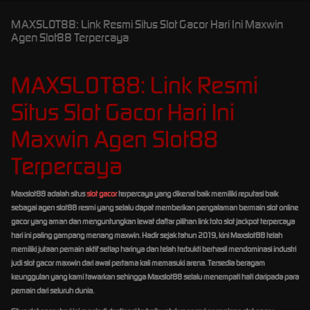
MAXSLOT88: Link Resmi Situs Slot Gacor Hari Ini Maxwin
Agen Slot88 Terpercaya
MAXSLOT88: Link Resmi
Situs Slot Gacor Hari Ini
Maxwin Agen Slot88
Terpercaya
Maxslot88 adalah situs
slot gacor
terpercaya yang dikenal baik memiliki reputasi baik
sebagai agen slot88 resmi yang selalu dapat memberikan pengalaman bermain slot online
gacor yang aman dan menguntungkan lewat daftar pilihan link toto slot jackpot terpercaya
hari ini paling gampang menang maxwin. Hadir sejak tahun 2019, kini Maxslot88 telah
memiliki jutaan pemain aktif setiap harinya dan telah terbukti berhasil mendominasi industri
judi slot gacor maxwin dari awal pertama kali memasuki arena. Tersedia beragam
keunggulan yang kami tawarkan sehingga Maxslot88 selalu menempati hati daripada para
pemain dari seluruh dunia.