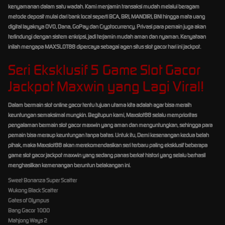
kenyamanan dalam satu wadah. Kami menjamin transaksi mudah melalui beragam
metode deposit mulai dari bank local seperti BCA, BRI, MANDIRI, BNI hingga mata uang
digital layaknya OVO, Dana, GoPay dan Cryptocurrency. Privasi para pemain juga akan
terlindungi dengan sistem enkripsi, jadi terjamin mudah aman dan nyaman. Kenyataan
inilah mengapa MAXSLOT88 dipercaya sebagai agen situs slot gacor hari ini jackpot.
Seri Eksklusif 5 Game Slot Gacor
Jackpot Maxwin yang Lagi Viral!
Dalam bermain slot online gacor tentu tujuan utama kita adalah agar bisa meraih
keuntungan semaksimal mungkin. Begitupun kami, Maxslot88 selalu memprioritas
pengalaman bermain slot gacor maxwin yang aman dan menguntungkan, sehingga para
pemain bisa meraup keuntungan tanpa batas. Untuk itu, Demi kesenangan kedua belah
pihak, maka Maxslot88 akan merekomendasikan seri terbaru paling eksklusif beberapa
game slot gacor jackpot maxwin yang sedang panas berkat histori yang selalu berhasil
menghasilkan kemenangan beruntun belakangan ini.
Sweet Bonanza Super Scatter
Wukong Black Scatter
Gates of Olympus
Bang Gacor 1000
Mahjong Ways 2