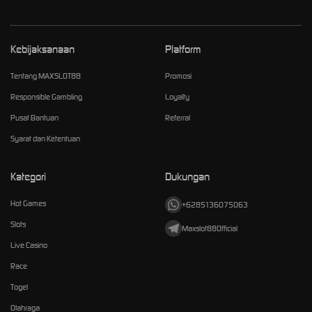
Kebijaksanaan
Platform
Tentang MAXSLOT88
Promosi
Responsible Gambling
Loyalty
Pusat Bantuan
Referral
Syarat dan Ketentuan
Kategori
Dukungan
Hot Games
+6285136075063
Slots
Maxslot88Official
Live Casino
Race
Togel
Olahraga