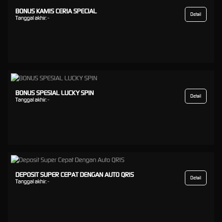
BONUS KAMIS CERIA SPECIAL
Detail
Tanggal akhir:
-
BONUS SPESIAL LUCKY SPIN
Detail
Tanggal akhir:
-
DEPOSIT SUPER CEPAT DENGAN AUTO QRIS
Detail
Tanggal akhir:
-