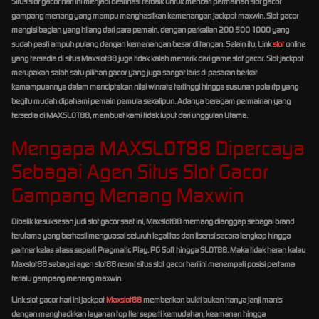
Situs slot gacor hari ini menjadi destinasi terbaik untuk mencari permainan slot gacor
gampang menang yang mampu menghasilkan kemenangan jackpot maxwin. Slot gacor
mengisi bagian yang hilang dari para pemain, dengan perkalian 200 500 1000 yang
sudah pasti ampuh pulang dengan kemenangan besar di tangan. Selain itu, Link
slot
online
yang tersedia di situs Maxslot88 juga tidak kalah menarik dari game slot gacor. Slot jackpot
merupakan salah satu pilihan gacor yang juga sangat laris di pasaran berkat
kemampuannya dalam menciptakan nilai winrate tertinggi hingga susunan pola rtp yang
begitu mudah dipahami pemain pemula sekalipun. Adanya beragam permainan yang
tersedia di MAXSLOT88, membuat kami tidak luput dari unggulan Utama.
Mengapa MAXSLOT88 Dipercaya
Sebagai Agen Situs Slot Gacor
Gampang Menang Maxwin
Dibalik kesuksesan judi slot gacor saat ini, Maxslot88 memang dianggap sebagai brand
terutama yang berhasil menguasai seluruh legalitas dan lisensi secara lengkap hingga
partner kelas atass seperti Pragmatic Play, PG Soft hingga SLOT88. Maka tidak heran kalau
Maxslot88 sebagai agen slot88 resmi situs slot gacor hari ini menempati posisi pertama
terlalu gampang menang maxwin.
Link slot gacor hari ini jackpot
Maxslot88
memberikan bukti bukan hanya janji manis
dengan menghadirkan layanan top tier seperti kemudahan, keamanan hingga