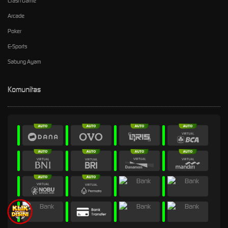
Crash Game
Arcade
Poker
E-Sports
Sabung Ayam
Komunitas