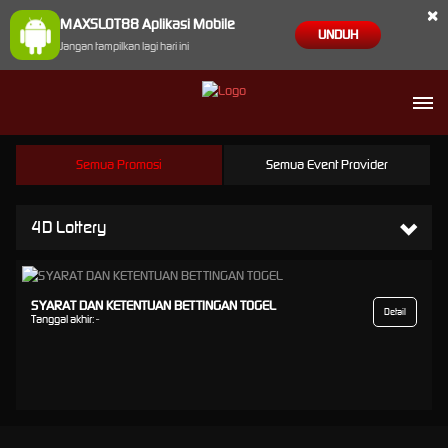
×
MAXSLOT88 Aplikasi Mobile
UNDUH
Jangan tampilkan lagi hari ini
Semua Promosi
Semua Event Provider
4D Lottery
SYARAT DAN KETENTUAN BETTINGAN TOGEL
Detail
Tanggal akhir:
-