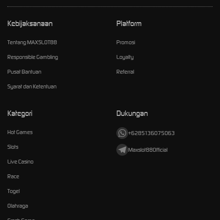
Kebijaksanaan
Platform
Tentang MAXSLOT88
Promosi
Responsible Gambling
Loyalty
Pusat Bantuan
Referral
Syarat dan Ketentuan
Kategori
Dukungan
Hot Games
+6285136075063
Slots
Maxslot88Official
Live Casino
Race
Togel
Olahraga