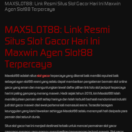
MAXSLOT88: Link Resmi Situs Slot Gacor Hari Ini Maxwin
Agen Slot88 Terpercaya
MAXSLOT88: Link Resmi
Situs Slot Gacor Hari Ini
Maxwin Agen Slot88
Terpercaya
Maxslot88 adalah situs
slot gacor
terpercaya yang dikenal baik memiliki reputasi baik
sebagai agen slot88 resmi yang selalu dapat memberikan pengalaman bermain slot online
gacor yang aman dan menguntungkan lewat daftar pilihan link toto slot jackpot terpercaya
hari ini paling gampang menang maxwin. Hadir sejak tahun 2019, kini Maxslot88 telah
memiliki jutaan pemain aktif setiap harinya dan telah terbukti berhasil mendominasi industri
judi slot gacor maxwin dari awal pertama kali memasuki arena. Tersedia beragam
keunggulan yang kami tawarkan sehingga Maxslot88 selalu menempati hati daripada para
pemain dari seluruh dunia.
Situs slot gacor hari ini menjadi destinasi terbaik untuk mencari permainan slot gacor
gampang menang yang mampu menghasilkan kemenangan jackpot maxwin. Slot gacor