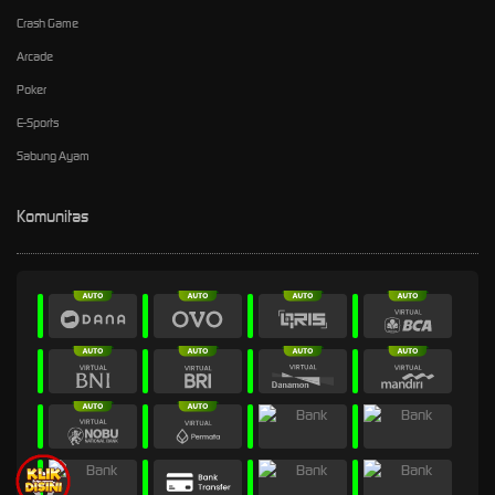
Crash Game
Arcade
Poker
E-Sports
Sabung Ayam
Komunitas