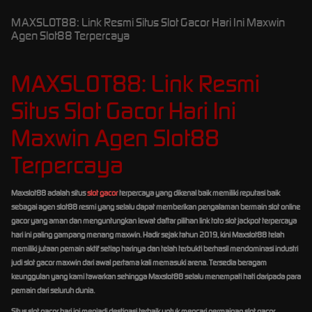
MAXSLOT88: Link Resmi Situs Slot Gacor Hari Ini Maxwin
Agen Slot88 Terpercaya
MAXSLOT88: Link Resmi
Situs Slot Gacor Hari Ini
Maxwin Agen Slot88
Terpercaya
Maxslot88 adalah situs
slot gacor
terpercaya yang dikenal baik memiliki reputasi baik
sebagai agen slot88 resmi yang selalu dapat memberikan pengalaman bermain slot online
gacor yang aman dan menguntungkan lewat daftar pilihan link toto slot jackpot terpercaya
hari ini paling gampang menang maxwin. Hadir sejak tahun 2019, kini Maxslot88 telah
memiliki jutaan pemain aktif setiap harinya dan telah terbukti berhasil mendominasi industri
judi slot gacor maxwin dari awal pertama kali memasuki arena. Tersedia beragam
keunggulan yang kami tawarkan sehingga Maxslot88 selalu menempati hati daripada para
pemain dari seluruh dunia.
Situs slot gacor hari ini menjadi destinasi terbaik untuk mencari permainan slot gacor