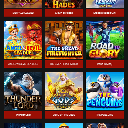
BUFFALO LEGEND
Crown of Hades
Dragon's Blaze Link
ANGELVSDEVIL SEA DUEL
THE GREAT FIREFIGHTER
Road to Glory
Thunder Lord
LORD OF THE GODS
THE PENGUINS