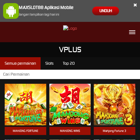
×
MAXSLOT88 Aplikasi Mobile
UNDUH
Jangan tampilkan lagi hari ini
VPLUS
Semua permainan
Slots
Top 20
MAHJONG FORTUNE
MAHJONG WINS
Mahjong Fortune 3