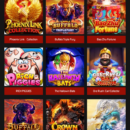
Phoenix Link - Collection
Buffalo Triple Fury
Bao Zhu Fortune
RICH PIGGIES
The Hallowin Bats
Ore Rush: Cart Collector