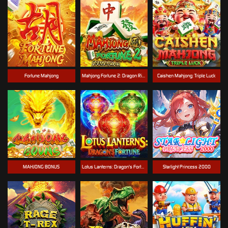
Fortune Mahjong
Mahjong Fortune 2: Dragon Riches
Caishen Mahjong: Triple Luck
MAHJONG BONUS
Lotus Lanterns: Dragon's Fortune
Starlight Princess 2000